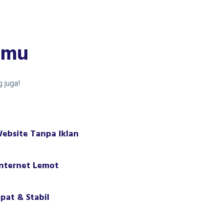
tmu
 juga!
ebsite Tanpa Iklan
nternet Lemot
pat & Stabil