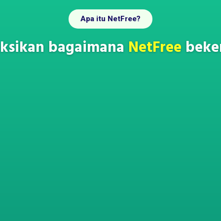
Apa itu NetFree?
aksikan bagaimana
NetFree
beker